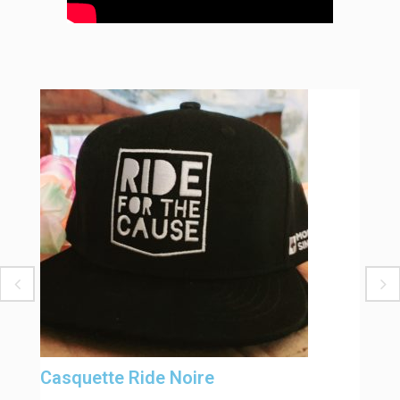
Casquette Ride Noire
C