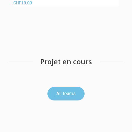
CHF
19.00
C
Projet en cours
All teams