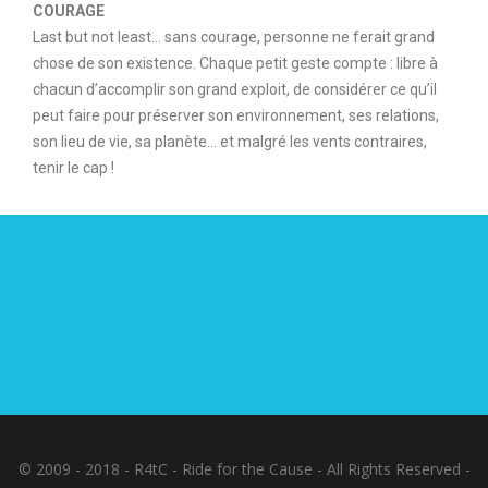
COURAGE
Last but not least… sans courage, personne ne ferait grand
chose de son existence. Chaque petit geste compte : libre à
chacun d’accomplir son grand exploit, de considérer ce qu’il
peut faire pour préserver son environnement, ses relations,
son lieu de vie, sa planète… et malgré les vents contraires,
tenir le cap !
© 2009 - 2018 - R4tC - Ride for the Cause - All Rights Reserved -