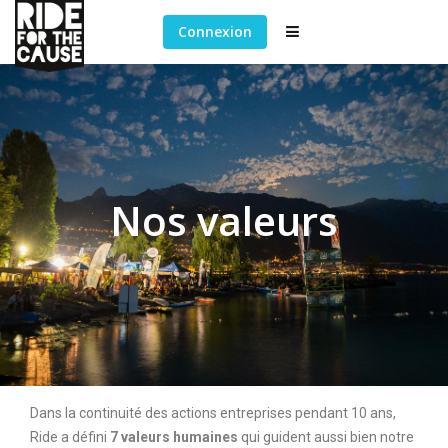
Connexion
Nos valeurs
Dans la continuité des actions entreprises pendant 10 ans,
Ride a défini
7 valeurs humaines
qui guident aussi bien notre